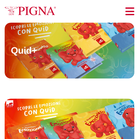
Skip
to
Me
content
Quid+